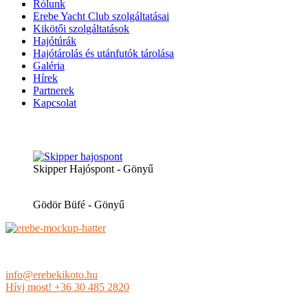
Rólunk
Erebe Yacht Club szolgáltatásai
Kikötői szolgáltatások
Hajótúrák
Hajótárolás és utánfutók tárolása
Galéria
Hírek
Partnerek
Kapcsolat
PARTNEREINK
Skipper Hajóspont - Gönyű
Gödör Büfé - Gönyű
Erebe Yacht Club & Kikötő - Magyarország, 9071 Gönyű
info@erebekikoto.hu
Hívj most! +36 30 485 2820