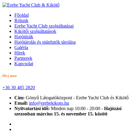
Főoldal
Rólunk
Erebe Yacht Club szolgáltatásai
Kikötői szolgáltatások
Hajótúrák
Hajótárolás és utánfutók tárolása
Galéria
Hírek
Partnerek
Kapcsolat
Hívj most
+36 30 485 2820
Cím:
Gönyű Látogatóközpont - Erebe Yacht Club és Kikötő
Email:
info@erebekikoto.hu
Nyitvatartási idő:
Minden nap 10:00 - 20:00 -
Hajózási
szezonban március 15. és november 15. között