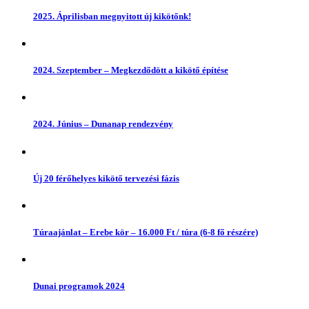
2025. Áprilisban megnyitott új kikötőnk!
2024. Szeptember – Megkezdődött a kikötő építése
2024. Június – Dunanap rendezvény
Új 20 férőhelyes kikötő tervezési fázis
Túraajánlat – Erebe kör – 16.000 Ft / túra (6-8 fő részére)
Dunai programok 2024