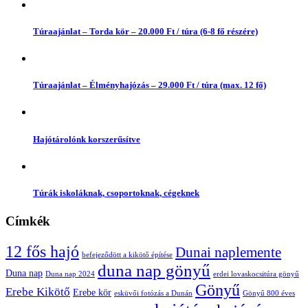
Túraajánlat – Torda kör – 20.000 Ft / túra (6-8 fő részére)
Túraajánlat – Élményhajózás – 29.000 Ft / túra (max. 12 fő)
Hajótárolónk korszerűsítve
Túrák iskoláknak, csoportoknak, cégeknek
Címkék
12 fős hajó
Dunai naplemente
befejeződött a kikötő építése
duna nap gönyű
Duna nap
Duna nap 2024
erdei lovaskocsitúra gönyű
Gönyű
Erebe Kikötő
Erebe kör
esküvői fotózás a Dunán
Gönyű 800 éves