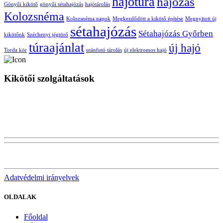
hajótúra
hajózás
Gönyűi kikötő
gönyűi sétahajózás
hajótárolás
Kolozsnéma
Kolozsnéma napok
Megkezdődött a kikötő építése
Megnyitott új
sétahajózás
Sétahajózás Győrben
kikötőnk
Széchenyi jégtörő
túraajánlat
új hajó
Torda kör
utánfutó tárolás
új elektromos hajó
Kikötői szolgáltatások
Várunk mindenkit sok szeretettel az Erebe Yacht Club és Kikötőbe.
Felkészült személyzet, modern és biztonságos hajókikötő áll
Gönyűn rendelkezésükre, hogy a hajózás feledhetetlen élmény
legyen!
Kikötői szolgáltatások prémium színvonalon!
Adatvédelmi irányelvek
OLDALAK
Főoldal