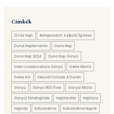
Címkék
12 Fős Hajó
Befejeződött A Kikötő Építése
Dunai Naplemente
Duna Nap
Duna Nap 2024
Duna Nap Gönyű
Erdei Lovaskocsitúra Gönyű
Erebe Kikötő
Erebe Kör
Esküvői Fotózás A Dunán
Gönyű
Gönyű 800 Éves
Gönyűi Kikötő
Gönyűi Sétahajózás
Hajótárolás
Hajótúra
Hajózás
Kolozsnéma
Kolozsnéma Napok