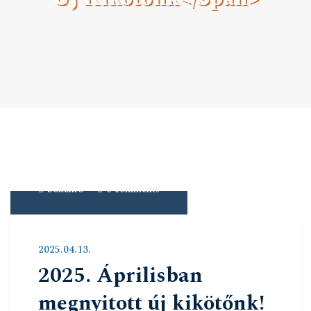
Erebe Yacht Club & Kikötő
Megnyitott új kikötőnk
>
Túrák & Hírek
>
bokanro
0 comments
2025.04.13.
2025. Áprilisban
megnyitott új kikötőnk!