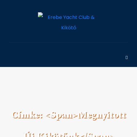
Címke: <span>Megnyitott
Új Kikötőnk</span>