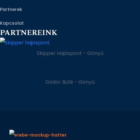
Partnerek
Kapcsolat
PARTNEREINK
Skipper Hajóspont - Gönyű
Gödör Büfé - Gönyű