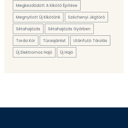
Megkezdődött A Kikötő Építése
Megnyitott Új Kikötőnk
Széchenyi Jégtörő
Sétahajózás
Sétahajózás Győrben
Torda Kör
Túraajánlat
Utánfutó Tárolás
Új Elektromos Hajó
Új Hajó